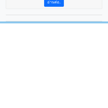
อ่านต่อ..
2B FIGHTER
นักรบดินสอ2B
by
@Facebook
.
Back to top