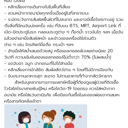
หอบ
เจ็บคอ
-
หลีกเลี่ยงการเดินทางไปในพื้นที่เสี่ยง
-
สวมหน้ากากอนามัยทุกครั้งเมื่ออยู่ในที่สาธารณะ
-
ระมัดระวังการสัมผัสพื้นผิวที่ไม่สะอาด
และอาจมีเชื้อโรคเกาะอยู่
รวม
ถึงสิ่งที่มีคนจับบ่อยครั้ง
เช่น
ที่จับบน
BTS, MRT, Airport Link
ที่
เปิด
-
ปิดประตูในรถ
กลอนประตูต่าง
ๆ
ก๊อกน้ำ
ราวบันได
ฯลฯ
เมื่อจับ
แล้วอย่าเอามือสัมผัสหน้า
และข้าวของเครื่องใช้ส่วนตัว
ต่าง
ๆ
เช่น
โทรศัพท์มือถือ
กระเป๋า
ฯลฯ
-
ล้างมือให้สม่ำเสมอด้วยสบู่
หรือแอลกอฮอล์เจลอย่างน้อย
20
วินาที
ความเข้มข้นของแอลกอฮอล์ไม่ต่ำกว่า
70% (
ไม่ผสมน้ำ
)
-
งดจับตา
จมูก
ปากขณะที่ไม่ได้ล้างมือ
-
หลีกเลี่ยงการใกล้ชิด
สัมผัสสัตว์ต่าง
ๆ
โดยที่ไม่มีการป้องกัน
-
รับประทานอาหารสุก
สะอาด
ไม่ทานอาหารที่ทำจากสัตว์หายาก
สำหรับบุคลากรทางการแพทย์หรือผู้ที่ต้องดูแลผู้ป่วยที่ติดเชื้อ
ไวรัสโคโรนาสายพันธุ์ใหม่
หรือโควิด
-19
โดยตรง
ควรใส่หน้ากาก
อนามัย
หรือใส่แว่นตานิรภัย
เพื่อป้องกันเชื้อในละอองฝอยจากเสมหะ
หรือสารคัดหลั่งเข้าตา