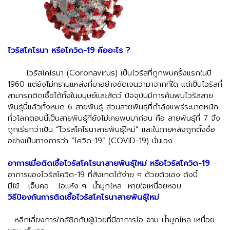
ไวรัสโคโรนา
หรือโควิด
-19
คืออะไร
?
ไวรัสโคโรนา
(Coronavirus)
เป็นไวรัสที่ถูกพบครั้งแรกในปี
1960
แต่ยังไม่ทราบแหล่งที่มาอย่างชัดเจนว่ามาจากที่ใด
แต่เป็นไวรัสที่
สามารถติดเชื้อได้ทั้งในมนุษย์และสัตว์
ปัจจุบันมีการค้นพบไวรัสสาย
พันธุ์นี้แล้วทั้งหมด
6
สายพันธุ์
ส่วนสายพันธุ์ที่กำลังแพร่ระบาดหนัก
ทั่วโลกตอนนี้เป็นสายพันธุ์ที่ยังไม่เคยพบมาก่อน
คือ
สายพันธุ์ที่
7
จึง
ถูกเรียกว่าเป็น
“
ไวรัสโคโรนาสายพันธุ์ใหม่”
และในภายหลังถูกตั้งชื่อ
อย่างเป็นทางการว่า
“
โควิด
-19” (COVID-19)
นั่นเอง
อาการเมื่อติดเชื้อไวรัสโคโรนาสายพันธุ์ใหม่
หรือไวรัสโควิด
-19
อาการของไวรัสโควิด
-19
ที่สังเกตได้ง่าย
ๆ
ด้วยตัวเอง
ดังนี้
มีไข้
เจ็บคอ
ไอแห้ง
ๆ
น้ำมูกไหล
หายใจเหนื่อยหอบ
วิธีป้องกันการติดเชื้อไวรัสโคโรนาสายพันธุ์ใหม่
-
หลีกเลี่ยงการใกล้ชิดกับผู้ป่วยที่มีอาการไอ
จาม
น้ำมูกไหล
เหนื่อย